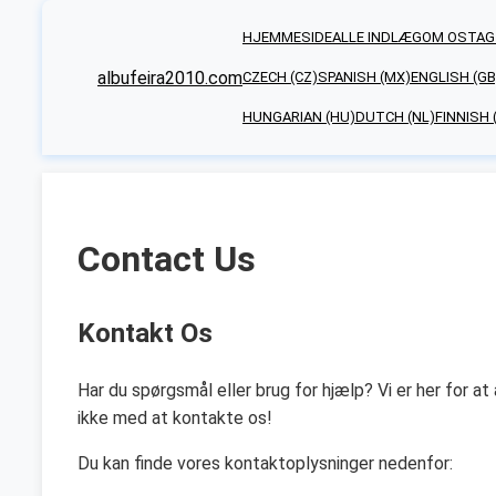
HJEMMESIDE
ALLE INDLÆG
OM OS
TAG
albufeira2010.com
CZECH (CZ)
SPANISH (MX)
ENGLISH (GB
HUNGARIAN (HU)
DUTCH (NL)
FINNISH (
Contact Us
Kontakt Os
Har du spørgsmål eller brug for hjælp? Vi er her for at
ikke med at kontakte os!
Du kan finde vores kontaktoplysninger nedenfor: