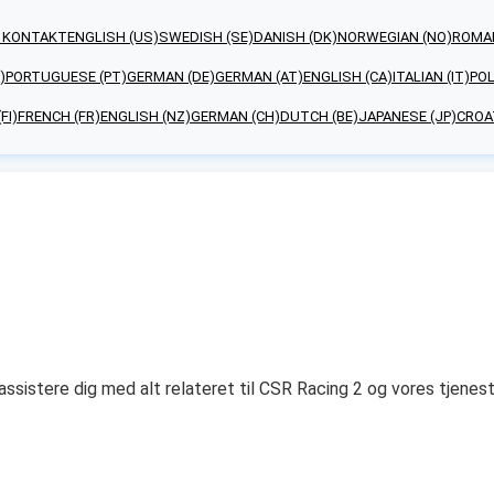
 KONTAKT
ENGLISH (US)
SWEDISH (SE)
DANISH (DK)
NORWEGIAN (NO)
ROMAN
)
PORTUGUESE (PT)
GERMAN (DE)
GERMAN (AT)
ENGLISH (CA)
ITALIAN (IT)
POL
FI)
FRENCH (FR)
ENGLISH (NZ)
GERMAN (CH)
DUTCH (BE)
JAPANESE (JP)
CROA
 assistere dig med alt relateret til CSR Racing 2 og vores tjenes