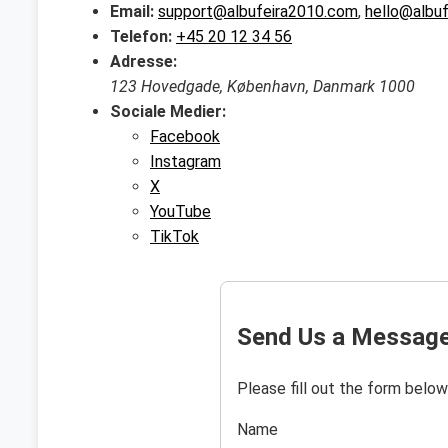
Email:
support@albufeira2010.com
,
hello@albu
Telefon:
+45 20 12 34 56
Adresse:
123 Hovedgade, København, Danmark 1000
Sociale Medier:
Facebook
Instagram
X
YouTube
TikTok
Send Us a Messag
Please fill out the form below
Name