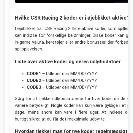
Hvilke CSR Racing 2 koder er i øjeblikket aktive?
I øjeblikket har CSR Racing 2 flere aktive koder, som spillern
kan indløse for forskellige belønninger. Disse koder kan giv
in-game valuta, køretøjer eller andre bonusser, der forbedre
spiloplevelsen.
Liste over aktive koder og deres udløbsdatoer
CODE1
– Udløber den MM/DD/YYYY
CODE2
– Udløber den MM/DD/YYYY
CODE3
– Udløber den MM/DD/YYYY
Sørg for at tjekke udløbsdatoerne for hver kode, da de ka
variere betydeligt. Nogle koder kan kun være gyldige i et pa
dage, mens andre kan vare i flere uger. At indløse de
hurtigt sikrer, at du får det maksimale udbytte.
Hvordan tjekker man for nye koder regelmæssigt