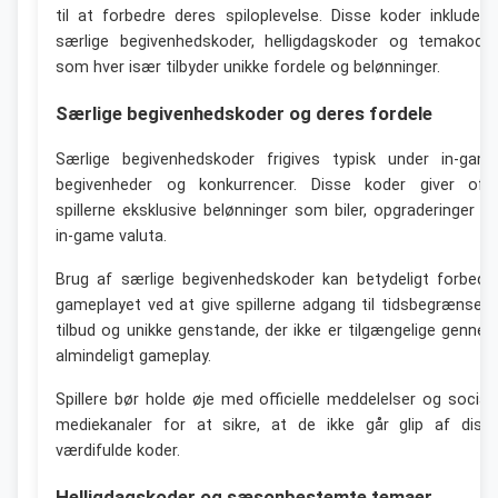
til at forbedre deres spiloplevelse. Disse koder inkludere
særlige begivenhedskoder, helligdagskoder og temakoder
som hver især tilbyder unikke fordele og belønninger.
Særlige begivenhedskoder og deres fordele
Særlige begivenhedskoder frigives typisk under in-gam
begivenheder og konkurrencer. Disse koder giver oft
spillerne eksklusive belønninger som biler, opgraderinger o
in-game valuta.
Brug af særlige begivenhedskoder kan betydeligt forbedr
gameplayet ved at give spillerne adgang til tidsbegrænsed
tilbud og unikke genstande, der ikke er tilgængelige genne
almindeligt gameplay.
Spillere bør holde øje med officielle meddelelser og social
mediekanaler for at sikre, at de ikke går glip af diss
værdifulde koder.
Helligdagskoder og sæsonbestemte temaer