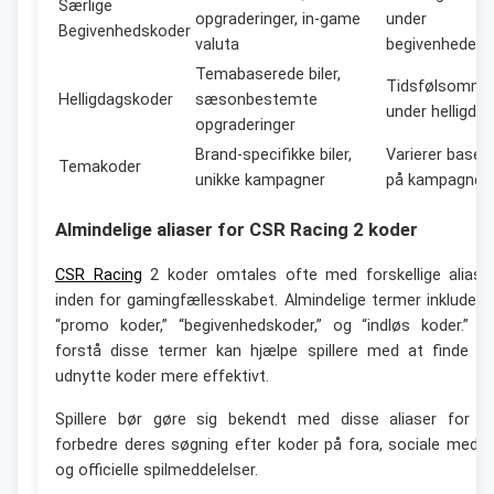
Særlige
opgraderinger, in-game
under
Begivenhedskoder
valuta
begivenheder
Temabaserede biler,
Tidsfølsomme
Helligdagskoder
sæsonbestemte
under helligda
opgraderinger
Brand-specifikke biler,
Varierer baser
Temakoder
unikke kampagner
på kampagner
Almindelige aliaser for CSR Racing 2 koder
CSR Racing
2 koder omtales ofte med forskellige aliase
inden for gamingfællesskabet. Almindelige termer inkludere
“promo koder,” “begivenhedskoder,” og “indløs koder.” A
forstå disse termer kan hjælpe spillere med at finde o
udnytte koder mere effektivt.
Spillere bør gøre sig bekendt med disse aliaser for a
forbedre deres søgning efter koder på fora, sociale medie
og officielle spilmeddelelser.