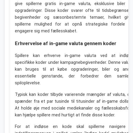
give spillerne gratis in-game valuta, eksklusive biler o
opgraderinger. Disse koder svarer ofte til tidsbegrænsed
begivenheder og sæsonbestemte temaer, hvilket give
spillerne mulighed for at opnå strategiske fordele o
engagere sig med fællesskabet.
Erhvervelse af in-game valuta gennem koder
Spillere kan erhverve in-game valuta ved at indløs
specifikke koder under kampagnebegivenheder. Denne valut
kan bruges til at købe opgraderinger, biler og andr
essentielle genstande, der forbedrer den samled
spiloplevelse.
Typisk kan koder tilbyde varierende mængder af valuta, de
spænder fra et par tusinde til titusinder af in-game dollars
At holde øje med sociale mediekanaler og fællesskabsfor
kan hjælpe spillere med hurtigt at finde disse koder.
For at indløse en kode skal spillerne navigere ti