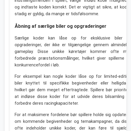
indstillingsmenuen i spillet, vælge ‘Indløs kode’ mulighede
og indtaste koden korrekt. Det er vigtigt at sikre, at kode
stadig er gyldig, da mange er tidsfølsomme.
Åbning af særlige biler og opgraderinger
Særlige koder kan låse op for eksklusive biler o
opgraderinger, der ikke er tilgængelige gennem almindelig
gameplay. Disse unikke køretøjer kommer ofte me
forbedrede præstationsmålinger, hvilket giver spillerne e
konkurrencefordel i løb.
For eksempel kan nogle koder låse op for limited-editio
biler knyttet til specifikke begivenheder eller helligdage
hvilket gør dem meget eftertragtede. Spillere bør prioriter
at indløse disse koder for at udvide deres bilsamling o
forbedre deres racingkapaciteter.
For at maksimere fordelene bør spillere holde sig opdatere
om kommende begivenheder og temakampagner, da diss
ofte indeholder unikke koder, der kan føre til sjældn