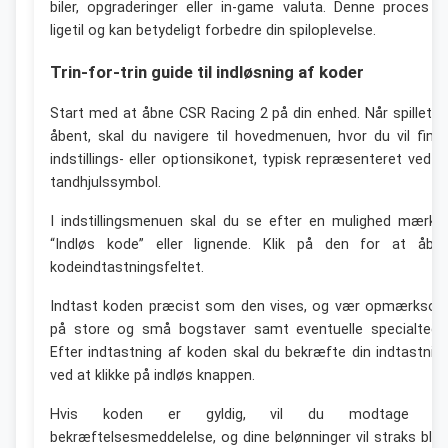
biler, opgraderinger eller in-game valuta. Denne proces e
ligetil og kan betydeligt forbedre din spiloplevelse.
Trin-for-trin guide til indløsning af koder
Start med at åbne CSR Racing 2 på din enhed. Når spillet e
åbent, skal du navigere til hovedmenuen, hvor du vil find
indstillings- eller optionsikonet, typisk repræsenteret ved e
tandhjulssymbol.
I indstillingsmenuen skal du se efter en mulighed mærke
“Indløs kode” eller lignende. Klik på den for at åbn
kodeindtastningsfeltet.
Indtast koden præcist som den vises, og vær opmærkso
på store og små bogstaver samt eventuelle specialtegn
Efter indtastning af koden skal du bekræfte din indtastnin
ved at klikke på indløs knappen.
Hvis koden er gyldig, vil du modtage e
bekræftelsesmeddelelse, og dine belønninger vil straks bliv