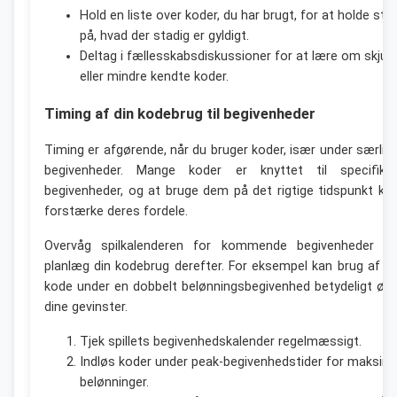
Hold en liste over koder, du har brugt, for at holde styr
på, hvad der stadig er gyldigt.
Deltag i fællesskabsdiskussioner for at lære om skjult
eller mindre kendte koder.
Timing af din kodebrug til begivenheder
Timing er afgørende, når du bruger koder, især under særlig
begivenheder. Mange koder er knyttet til specifikk
begivenheder, og at bruge dem på det rigtige tidspunkt ka
forstærke deres fordele.
Overvåg spilkalenderen for kommende begivenheder o
planlæg din kodebrug derefter. For eksempel kan brug af e
kode under en dobbelt belønningsbegivenhed betydeligt øg
dine gevinster.
Tjek spillets begivenhedskalender regelmæssigt.
Indløs koder under peak-begivenhedstider for maksim
belønninger.