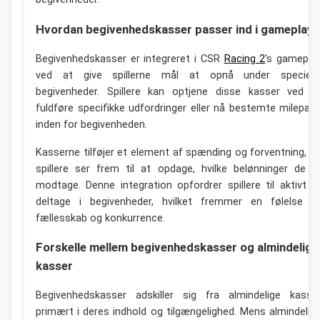
Hvordan begivenhedskasser passer ind i gameplay
Begivenhedskasser er integreret i CSR
Racing 2
’s gamepla
ved at give spillerne mål at opnå under speciell
begivenheder. Spillere kan optjene disse kasser ved a
fuldføre specifikke udfordringer eller nå bestemte milepæl
inden for begivenheden.
Kasserne tilføjer et element af spænding og forventning, d
spillere ser frem til at opdage, hvilke belønninger de vi
modtage. Denne integration opfordrer spillere til aktivt a
deltage i begivenheder, hvilket fremmer en følelse a
fællesskab og konkurrence.
Forskelle mellem begivenhedskasser og almindelige
kasser
Begivenhedskasser adskiller sig fra almindelige kasse
primært i deres indhold og tilgængelighed. Mens almindelig