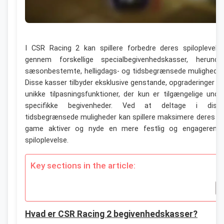
I CSR Racing 2 kan spillere forbedre deres spiloplevels
gennem forskellige specialbegivenhedskasser, herunde
sæsonbestemte, helligdags- og tidsbegrænsede muligheder
Disse kasser tilbyder eksklusive genstande, opgraderinger o
unikke tilpasningsfunktioner, der kun er tilgængelige unde
specifikke begivenheder. Ved at deltage i diss
tidsbegrænsede muligheder kan spillere maksimere deres in
game aktiver og nyde en mere festlig og engagerend
spiloplevelse.
Key sections in the article:
Hvad er CSR Racing 2 begivenhedskasser?