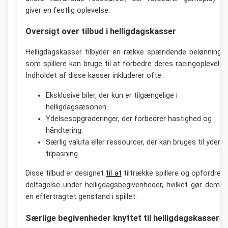
giver en festlig oplevelse.
Oversigt over tilbud i helligdagskasser
Helligdagskasser tilbyder en række spændende belønninger
som spillere kan bruge til at forbedre deres racingoplevelse
Indholdet af disse kasser inkluderer ofte:
Eksklusive biler, der kun er tilgængelige i
helligdagsæsonen.
Ydelsesopgraderinger, der forbedrer hastighed og
håndtering.
Særlig valuta eller ressourcer, der kan bruges til yderli
tilpasning.
Disse tilbud er designet
til at
tiltrække spillere og opfordre ti
deltagelse under helligdagsbegivenheder, hvilket gør dem ti
en eftertragtet genstand i spillet.
Særlige begivenheder knyttet til helligdagskasser