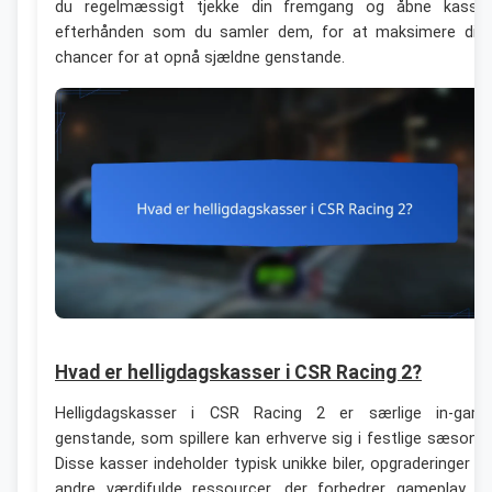
du regelmæssigt tjekke din fremgang og åbne kasser
efterhånden som du samler dem, for at maksimere din
chancer for at opnå sjældne genstande.
Hvad er helligdagskasser i CSR Racing 2?
Helligdagskasser i CSR Racing 2 er særlige in-gam
genstande, som spillere kan erhverve sig i festlige sæsoner
Disse kasser indeholder typisk unikke biler, opgraderinger o
andre værdifulde ressourcer, der forbedrer gameplay o