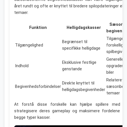
året rundt og ofte er knyttet til bredere spilopdateringer elle
temaer.
Sæsonb
Funktion
Helligdagskasser
begivenh
Tilgængeli
Begrænset til
Tilgængelighed
forskellige
specifikke helligdage
spilbegive
Generelle
Eksklusive festlige
Indhold
opgraderin
genstande
biler
Relateret t
Direkte knyttet til
Begivenhedsforbindelser
sæsonbes
helligdagsbegivenheder
temaer
At forstå disse forskelle kan hjælpe spillere med a
strategisere deres gameplay og maksimere fordelene fr
begge typer kasser.