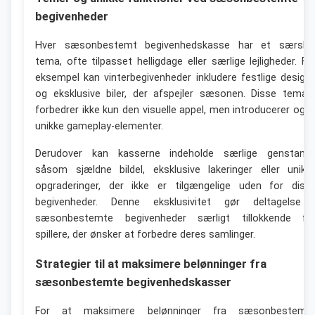
begivenheder
Hver sæsonbestemt begivenhedskasse har et særskil
tema, ofte tilpasset helligdage eller særlige lejligheder. Fo
eksempel kan vinterbegivenheder inkludere festlige design
og eksklusive biler, der afspejler sæsonen. Disse temae
forbedrer ikke kun den visuelle appel, men introducerer ogs
unikke gameplay-elementer.
Derudover kan kasserne indeholde særlige genstand
såsom sjældne bildel, eksklusive lakeringer eller unikk
opgraderinger, der ikke er tilgængelige uden for diss
begivenheder. Denne eksklusivitet gør deltagelse 
sæsonbestemte begivenheder særligt tillokkende fo
spillere, der ønsker at forbedre deres samlinger.
Strategier til at maksimere belønninger fra
sæsonbestemte begivenhedskasser
For at maksimere belønninger fra sæsonbestemt