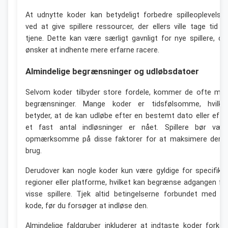
At udnytte koder kan betydeligt forbedre spilleoplevelse
ved at give spillere ressourcer, der ellers ville tage tid a
tjene. Dette kan være særligt gavnligt for nye spillere, de
ønsker at indhente mere erfarne racere.
Almindelige begrænsninger og udløbsdatoer
Selvom koder tilbyder store fordele, kommer de ofte me
begrænsninger. Mange koder er tidsfølsomme, hvilke
betyder, at de kan udløbe efter en bestemt dato eller efte
et fast antal indløsninger er nået. Spillere bør vær
opmærksomme på disse faktorer for at maksimere dere
brug.
Derudover kan nogle koder kun være gyldige for specifikk
regioner eller platforme, hvilket kan begrænse adgangen fo
visse spillere. Tjek altid betingelserne forbundet med e
kode, før du forsøger at indløse den.
Almindelige faldgruber inkluderer at indtaste koder forker