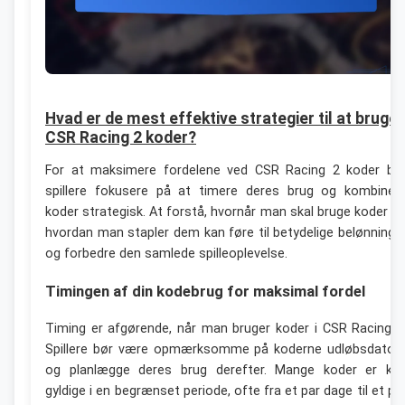
Hvad er de mest effektive strategier til at bruge
CSR Racing 2 koder?
For at maksimere fordelene ved CSR Racing 2 koder bø
spillere fokusere på at timere deres brug og kombiner
koder strategisk. At forstå, hvornår man skal bruge koder o
hvordan man stapler dem kan føre til betydelige belønninge
og forbedre den samlede spilleoplevelse.
Timingen af din kodebrug for maksimal fordel
Timing er afgørende, når man bruger koder i CSR Racing 2
Spillere bør være opmærksomme på koderne udløbsdatoe
og planlægge deres brug derefter. Mange koder er ku
gyldige i en begrænset periode, ofte fra et par dage til et pa