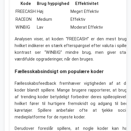
Kode
Brug hyppighed
Effektivitet
FREECASH
Høj
Meget Effektiv
RACEON
Medium
Effektiv
WINBIG
Lav
Moderat Effektiv
Analysen viser, at koden “FREECASH” er den mest brugte
hvilket indikerer en stærk efterspørgsel efter valuta i spillet. 
kontrast ser “WINBIG” mindre brug, men giver stadi
værdifulde opgraderinger, når den bruges.
Fællesskabsindsigt om populære koder
Fællesskabsfeedback fremhæver vigtigheden af at del
koder blandt spillere. Mange brugere rapporterer, at bruge
af trending koder betydeligt forbedrer deres spilleoplevelse
hvilket fører til hurtigere fremskridt og adgang til bedr
køretøjer. Spillere anbefaler ofte at tjekke social
medieplatforme for de nyeste koder.
Derudover foreslår spillere, at nogle koder kan hav