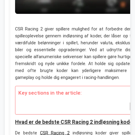
CSR Racing 2 giver spillere mulighed for at forbedre dere
spilleoplevelse gennem indløsning af koder, der låser op fo
værdifulde belønninger i spillet, herunder valuta, eksklusiv
biler og essentielle opgraderinger. Ved at udnytte diss
specielle alfanumeriske sekvenser kan spillere gøre hurtiger
fremskridt og nyde unikke fordele. At holde sig opdatere
med ofte brugte koder kan yderligere maksimere di
gameplay og holde dig engageret i racing-handlingen.
Key sections in the article:
Hvad er de bedste CSR Racing 2 indløsning koder
De bedste
CSR Racing 2
indløsning koder giver spiller