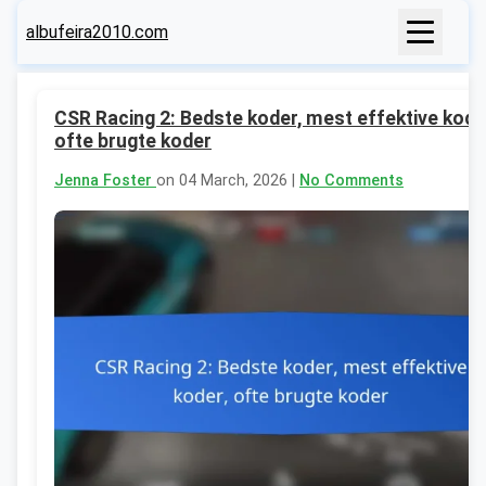
albufeira2010.com
CSR Racing 2: Bedste koder, mest effektive kode
ofte brugte koder
Jenna Foster
on 04 March, 2026 |
No Comments