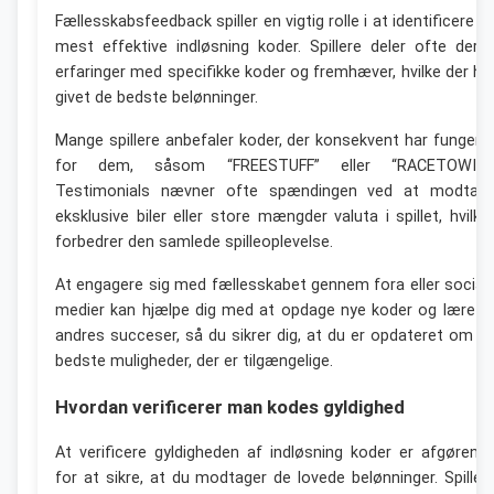
Fællesskabsfeedback spiller en vigtig rolle i at identificere d
mest effektive indløsning koder. Spillere deler ofte dere
erfaringer med specifikke koder og fremhæver, hvilke der ha
givet de bedste belønninger.
Mange spillere anbefaler koder, der konsekvent har fungere
for dem, såsom “FREESTUFF” eller “RACETOWIN”
Testimonials nævner ofte spændingen ved at modtag
eksklusive biler eller store mængder valuta i spillet, hvilke
forbedrer den samlede spilleoplevelse.
At engagere sig med fællesskabet gennem fora eller social
medier kan hjælpe dig med at opdage nye koder og lære a
andres succeser, så du sikrer dig, at du er opdateret om d
bedste muligheder, der er tilgængelige.
Hvordan verificerer man kodes gyldighed
At verificere gyldigheden af indløsning koder er afgørend
for at sikre, at du modtager de lovede belønninger. Spiller