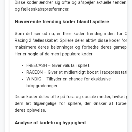
Disse koder ændrer sig ofte og afspejler aktuelle tendense
og fællesskabspræferencer.
Nuværende trending koder blandt spillere
Som det ser ud nu, er flere koder trending inden for CS
Racing 2 fællesskabet. Spillere deler aktivt disse koder for a
maksimere deres belønninger og forbedre deres gameplay
Her er nogle af de mest populære koder:
FREECASH – Giver valuta i spillet.
RACEON – Giver et midlertidigt boost i racepræstation
WINBIG – Tilbyder en chance for eksklusive
bilopgraderinger.
Disse koder deles ofte på fora og sociale medier, hvilket gø
dem let tilgængelige for spillere, der ønsker at forbedr
deres oplevelse.
Analyse af kodebrug hyppighed