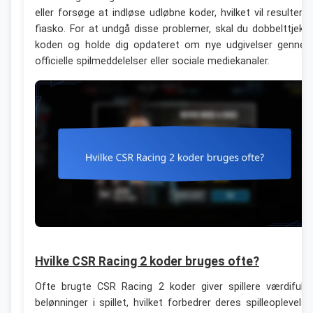
eller forsøge at indløse udløbne koder, hvilket vil resultere 
fiasko. For at undgå disse problemer, skal du dobbelttjekk
koden og holde dig opdateret om nye udgivelser genne
officielle spilmeddelelser eller sociale mediekanaler.
Hvilke CSR Racing 2 koder bruges ofte?
Ofte brugte CSR Racing 2 koder giver spillere værdifuld
belønninger i spillet, hvilket forbedrer deres spilleoplevelse